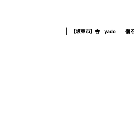
【坂東市】舎―yado― 宿る