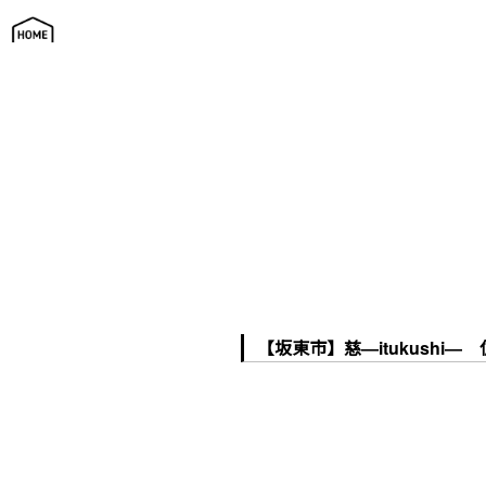
家づくりの現場公開中
【坂東市】慈―itukushi